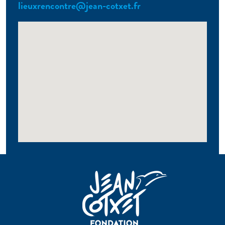
lieuxrencontre@jean-cotxet.fr