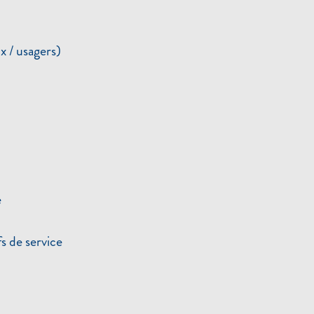
ux / usagers)
e
s de service